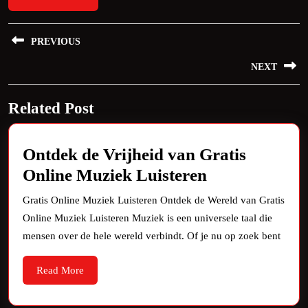
Bericht
PREVIOUS
navigatie
Previous
NEXT
post:
Next
Related Post
post:
Ontdek de Vrijheid van Gratis
Ontdek
Online Muziek Luisteren
de
Gratis Online Muziek Luisteren Ontdek de Wereld van Gratis
Vrijheid
Online Muziek Luisteren Muziek is een universele taal die
van
mensen over de hele wereld verbindt. Of je nu op zoek bent
Gratis
Read
Read More
Online
More
Muziek