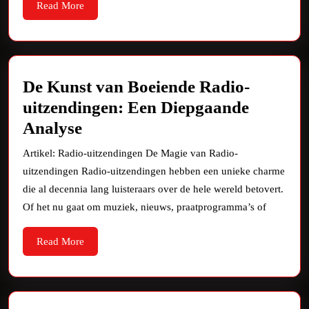
Read
Read More
More
De Kunst van Boeiende Radio-
uitzendingen: Een Diepgaande
De
Analyse
Kunst
Artikel: Radio-uitzendingen De Magie van Radio-
van
uitzendingen Radio-uitzendingen hebben een unieke charme
Boeiende
die al decennia lang luisteraars over de hele wereld betovert.
Radio-
Of het nu gaat om muziek, nieuws, praatprogramma’s of
uitzendingen:
Read
Read More
Een
More
Diepgaande
Analyse