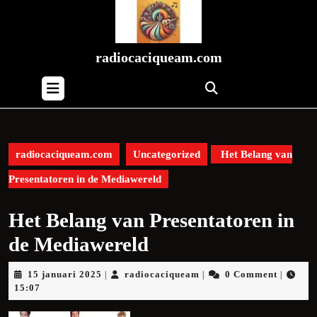
Skip
to
content
Skip
radiocaciqueam.com
to
Open
content
Button
radiocaciqueam.com
Uncategorized
Het Belang van
Presentatoren in de Mediawereld
Het Belang van Presentatoren in
de Mediawereld
15
radiocaciqueam
15 januari 2025
radiocaciqueam
0 Comment
|
|
|
januari
15:07
2025