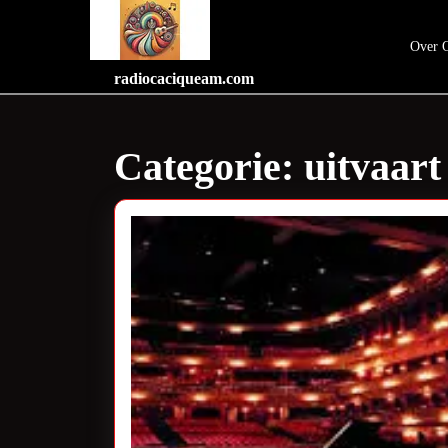
Skip
to
Over 
content
Skip
radiocaciqueam.com
to
content
Categorie:
uitvaart