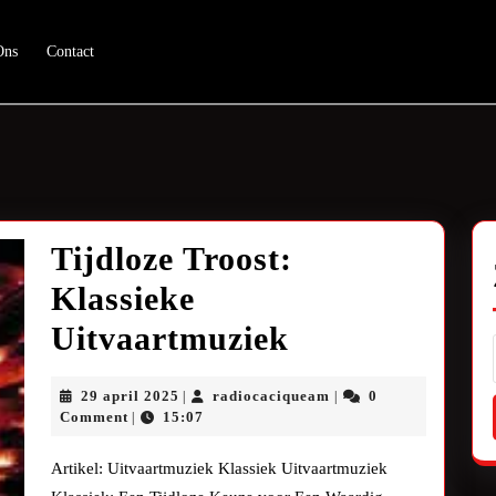
Ons
Contact
Tijdloze Troost:
Klassieke
Tijdloze
Uitvaartmuziek
Troost:
29
radiocaciqueam
29 april 2025
radiocaciqueam
0
|
|
Klassieke
april
Comment
15:07
|
2025
Uitvaartmuzi
Artikel: Uitvaartmuziek Klassiek Uitvaartmuziek