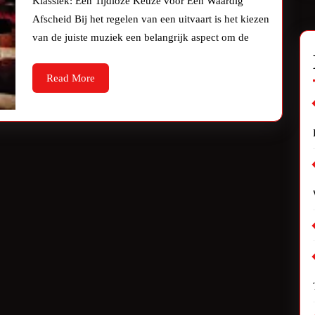
Klassiek: Een Tijdloze Keuze voor Een Waardig
Afscheid Bij het regelen van een uitvaart is het kiezen
van de juiste muziek een belangrijk aspect om de
Read
Read More
More