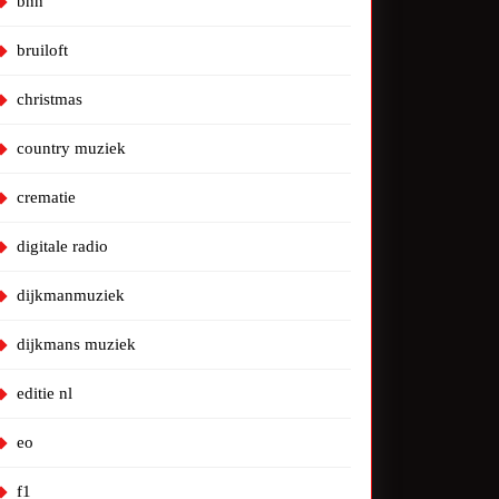
bnn
bruiloft
christmas
country muziek
crematie
digitale radio
dijkmanmuziek
dijkmans muziek
editie nl
eo
f1