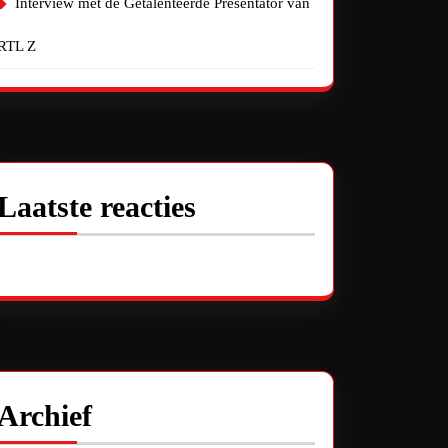
Interview met de Getalenteerde Presentator van
RTL Z
Laatste reacties
Geen reacties om te tonen.
Archief