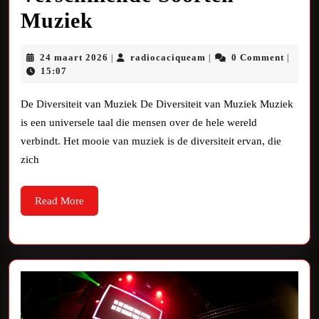
Ontdek
Muziek
de
24
radiocaciqueam
24 maart 2026
radiocaciqueam
0 Comment
|
|
|
Diversiteit
maart
15:07
2026
van
De Diversiteit van Muziek De Diversiteit van Muziek Muziek
Verschillende
is een universele taal die mensen over de hele wereld
verbindt. Het mooie van muziek is de diversiteit ervan, die
Soorten
zich
Muziek
Read
Read More
More