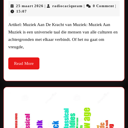
Magie
25
radiocaciqueam
25 maart 2026
radiocaciqueam
0 Comment
|
|
|
van
maart
15:07
2026
Muziek:
Artikel: Muziek Aan De Kracht van Muziek: Muziek Aan
Zet
Muziek is een universele taal die mensen van alle culturen en
achtergronden met elkaar verbindt. Of het nu gaat om
de
vreugde,
Muziek
Aan
Read
Read More
More
en
Laat
je
Betoveren