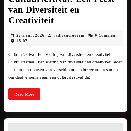
van Diversiteit en
Ontdek
Creativiteit
de
22
radiocaciqueam
22 maart 2026
radiocaciqueam
0 Comment
|
|
|
Magie
maart
15:07
2026
van
Cultuurfestival: Een viering van diversiteit en creativiteit
het
Cultuurfestival: Een viering van diversiteit en creativiteit Ieder
jaar komen mensen van verschillende achtergronden samen
Cultuurfestival:
om deel te nemen aan een cultuurfestival dat
Een
Feest
Read
Read More
More
van
Diversiteit
en