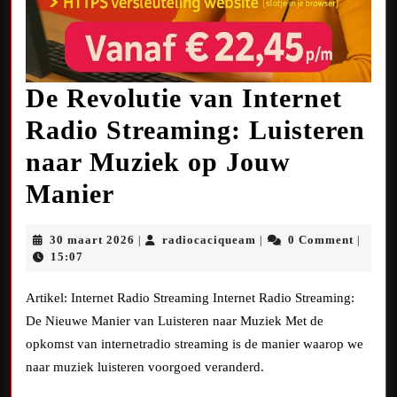
De Revolutie van Internet
Radio Streaming: Luisteren
naar Muziek op Jouw
De
Manier
Revolutie
30
radiocaciqueam
30 maart 2026
radiocaciqueam
0 Comment
|
|
|
van
maart
15:07
2026
Internet
Artikel: Internet Radio Streaming Internet Radio Streaming:
Radio
De Nieuwe Manier van Luisteren naar Muziek Met de
opkomst van internetradio streaming is de manier waarop we
Streaming:
naar muziek luisteren voorgoed veranderd.
Luisteren