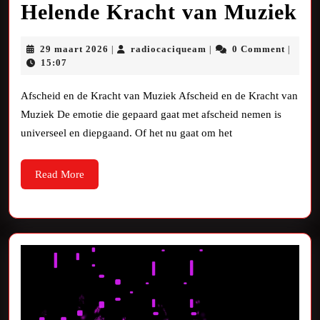
D
Helende Kracht van Muziek
Tr
29
radiocaciqueam
29 maart 2026
radiocaciqueam
0 Comment
|
|
|
v
maart
15:07
2026
Af
Afscheid en de Kracht van Muziek Afscheid en de Kracht van
D
Muziek De emotie die gepaard gaat met afscheid nemen is
universeel en diepgaand. Of het nu gaat om het
He
Kr
Read
Read More
v
More
M