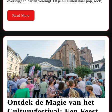
overstijgt en harten verenigt. Of je nu luistert naar pop, rock,
Melodieë
die
Read
Read More
de
More
Wereld
Verovere
Ontdek de Magie van het
Cultuurfestival: Een Feest