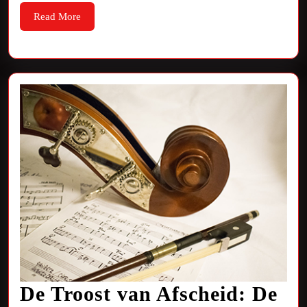
naar
Read
Read More
More
Muziek
op
Jouw
Manier
De Troost van Afscheid: De