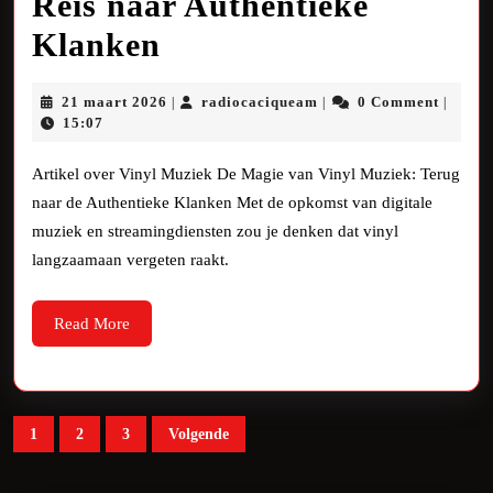
Reis naar Authentieke
Ontdek
Klanken
de
21
radiocaciqueam
21 maart 2026
radiocaciqueam
0 Comment
|
|
|
Magie
maart
15:07
2026
van
Artikel over Vinyl Muziek De Magie van Vinyl Muziek: Terug
Vinyl
naar de Authentieke Klanken Met de opkomst van digitale
muziek en streamingdiensten zou je denken dat vinyl
Muziek:
langzaamaan vergeten raakt.
Een
Nostalgische
Read
Read More
More
Reis
naar
Berichten
Authentieke
1
2
3
Volgende
paginering
Klanken