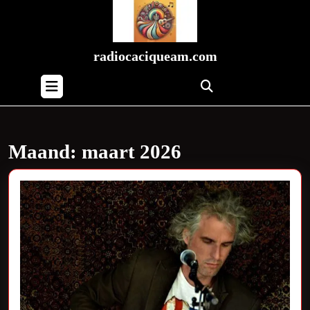
Skip
to
content
Skip
radiocaciqueam.com
to
Open
content
Button
Maand:
maart 2026