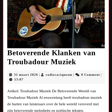
Betoverende Klanken van
Betoveren
Troubadour Muziek
Klanken
31
radiocaciqueam
31 maart 2026
radiocaciqueam
0 Comment
|
|
|
van
maart
15:07
2026
Troubado
Artikel: Troubadour Muziek De Betoverende Wereld van
Muziek
Troubadour Muziek Al eeuwenlang heeft troubadour muziek
de harten van luisteraars over de hele wereld veroverd met
zijn betoverende melodieën en poëtische teksten.