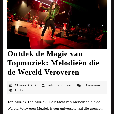
Ontdek de Magie van
Topmuziek: Melodieën die
Ontdek
de Wereld Veroveren
de
23
radiocaciqueam
23 maart 2026
radiocaciqueam
0 Comment
|
|
|
Magie
maart
15:07
2026
van
Top Muziek Top Muziek: De Kracht van Melodieën die de
Topmuzie
Wereld Veroveren Muziek is een universele taal die grenzen