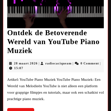
Ontdek de Betoverende
Wereld van YouTube Piano
Ontdek
Muziek
de
28
radiocaciqueam
28 maart 2026
radiocaciqueam
0 Comment
|
|
|
Betoverende
maart
15:07
2026
Wereld
Artikel: YouTube Piano Muziek YouTube Piano Muziek: Een
van
Wereld van Melodieën YouTube is niet alleen een platform
voor grappige filmpjes en tutorials, maar ook een schatkist vol
YouTube
prachtige piano muziek.
Piano