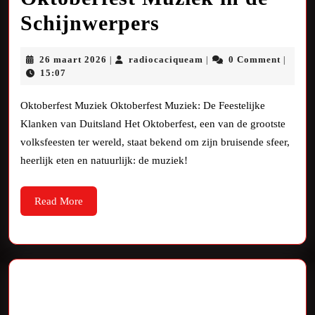
Feestelijke
Schijnwerpers
Klanken:
26
radiocaciqueam
26 maart 2026
radiocaciqueam
0 Comment
|
|
|
Oktoberfest
maart
15:07
2026
Muziek
Oktoberfest Muziek Oktoberfest Muziek: De Feestelijke
in
Klanken van Duitsland Het Oktoberfest, een van de grootste
volksfeesten ter wereld, staat bekend om zijn bruisende sfeer,
de
heerlijk eten en natuurlijk: de muziek!
Schijnwerpers
Read
Read More
More