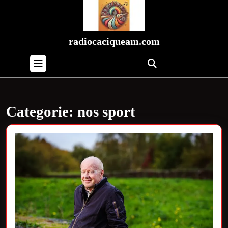
Skip
to
content
Skip
radiocaciqueam.com
to
Open
content
Button
Categorie:
nos sport