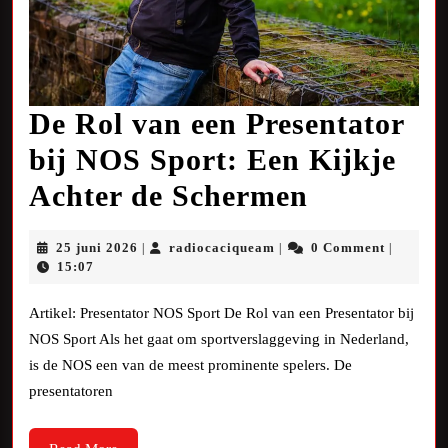
De Rol van een Presentator
bij NOS Sport: Een Kijkje
De
Achter de Schermen
Rol
25
radiocaciqueam
25 juni 2026
radiocaciqueam
0 Comment
|
|
|
van
juni
15:07
2026
een
Artikel: Presentator NOS Sport De Rol van een Presentator bij
Presentat
NOS Sport Als het gaat om sportverslaggeving in Nederland,
is de NOS een van de meest prominente spelers. De
bij
presentatoren
NOS
Sport:
Read