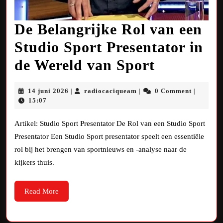
De Belangrijke Rol van een
Studio Sport Presentator in
De
de Wereld van Sport
Belangrij
14
radiocaciqueam
14 juni 2026
radiocaciqueam
0 Comment
|
|
|
Rol
juni
15:07
2026
van
Artikel: Studio Sport Presentator De Rol van een Studio Sport
een
Presentator Een Studio Sport presentator speelt een essentiële
rol bij het brengen van sportnieuws en -analyse naar de
Studio
kijkers thuis.
Sport
Presentat
Read
Read More
More
in