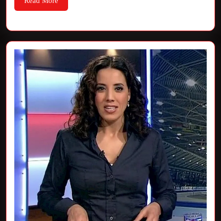
Read More
More
Een
Kijkje
Achter
de
Schermen