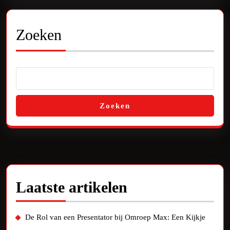
de
Wereld
Zoeken
van
Sport
Zoeken
Laatste artikelen
De Rol van een Presentator bij Omroep Max: Een Kijkje