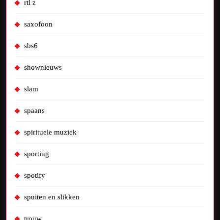
rtl z
saxofoon
sbs6
shownieuws
slam
spaans
spirituele muziek
sporting
spotify
spuiten en slikken
trouw