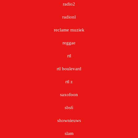
radio2
radionl
reclame muziek
reggae
rtl
rtl boulevard
rtl z
saxofoon
sbs6
shownieuws
slam