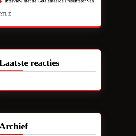
Interview met de Getalenteerde Presentator van
RTL Z
Laatste reacties
Geen reacties om te tonen.
Archief