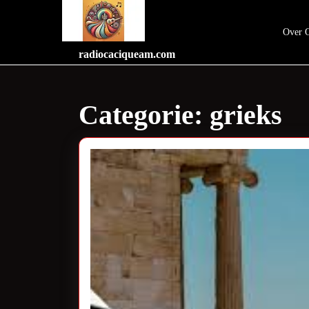
Skip
to
Over 
content
Skip
radiocaciqueam.com
to
content
Categorie:
grieks