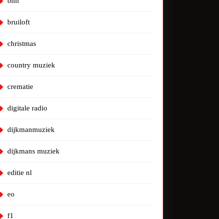
bnn
bruiloft
christmas
country muziek
crematie
digitale radio
dijkmanmuziek
dijkmans muziek
editie nl
eo
f1