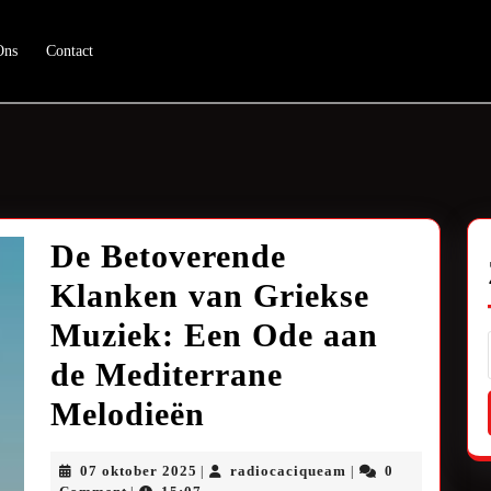
Ons
Contact
De Betoverende
Klanken van Griekse
Muziek: Een Ode aan
de Mediterrane
De
Melodieën
Betoverende
07
radiocaciqueam
07 oktober 2025
radiocaciqueam
0
|
|
oktober