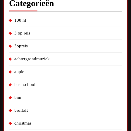
Categorieën
100 nl
3 op reis
3opreis
achtergrondmuziek
apple
basisschool
bnn
bruiloft
christmas