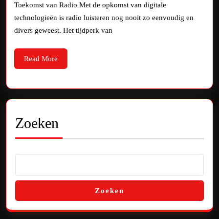
Digi
Toekomst van Radio Met de opkomst van digitale
technologieën is radio luisteren nog nooit zo eenvoudig en
Luis
divers geweest. Het tijdperk van
in
Stijl
Read
Read More
More
Zoeken
Zoeken