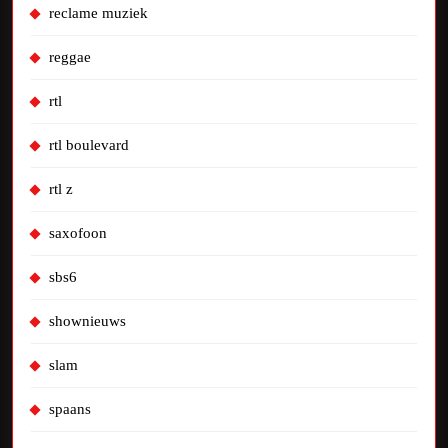
reclame muziek
reggae
rtl
rtl boulevard
rtl z
saxofoon
sbs6
shownieuws
slam
spaans