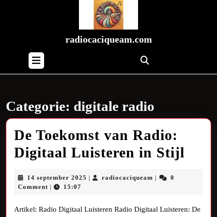
Skip
to
content
Skip
radiocaciqueam.com
to
Open
content
Button
Categorie:
digitale radio
De Toekomst van Radio:
De
Digitaal Luisteren in Stijl
Toek
14
radiocaciqueam
14 september 2025
radiocaciqueam
0
|
|
van
september
Comment
15:07
|
2025
Radi
Artikel: Radio Digitaal Luisteren Radio Digitaal Luisteren: De