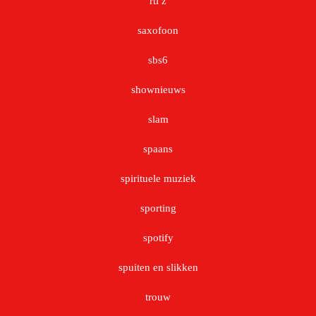
rtl z
saxofoon
sbs6
shownieuws
slam
spaans
spirituele muziek
sporting
spotify
spuiten en slikken
trouw