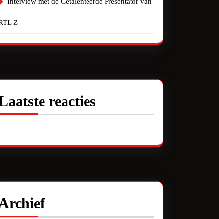
Interview met de Getalenteerde Presentator van
RTL Z
Laatste reacties
Geen reacties om te tonen.
Archief