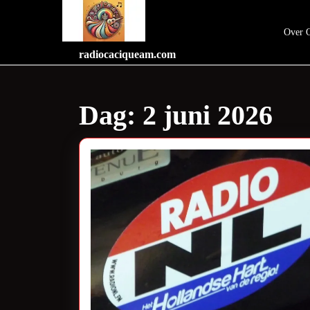
Skip
to
Over 
content
Skip
radiocaciqueam.com
to
content
Dag:
2 juni 2026