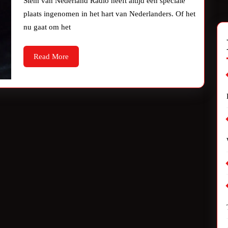
van
Stem van Nederland Radio heeft altijd een speciale
plaats ingenomen in het hart van Nederlanders. Of het
Radio
nu gaat om het
NL:
De
Read
Read More
More
Stem
van
Nederland