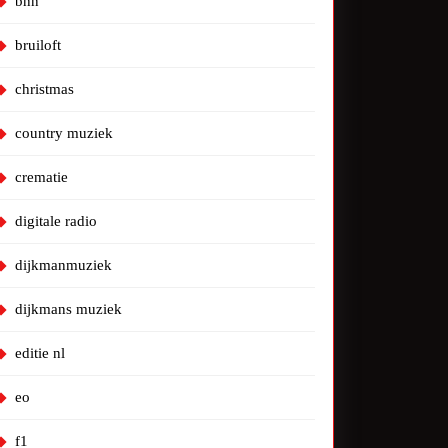
bnn
bruiloft
christmas
country muziek
crematie
digitale radio
dijkmanmuziek
dijkmans muziek
editie nl
eo
f1