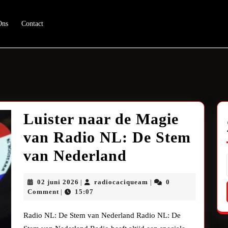
Ons
Contact
Luister naar de Magie
van Radio NL: De Stem
Luister
van Nederland
naar
02
radiocaciqueam
02 juni 2026
radiocaciqueam
0
|
|
de
juni
Comment
15:07
|
2026
Magie
Radio NL: De Stem van Nederland Radio NL: De