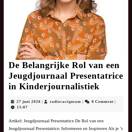
De Belangrijke Rol van een
Jeugdjournaal Presentatrice
De
in Kinderjournalistiek
Belangr
27
radiocaciqueam
27 juni 2026
radiocaciqueam
0 Comment
|
|
|
Rol
juni
15:07
2026
van
Artikel: Jeugdjournaal Presentatrice De Rol van een
een
Jeugdjournaal Presentatrice: Informeren en Inspireren Als je ’s