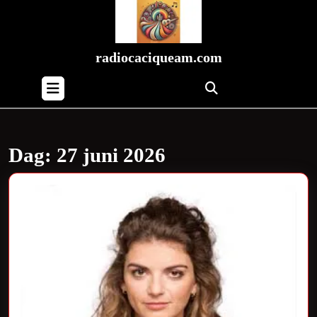
Skip
to
content
Skip
radiocaciqueam.com
to
Open
content
Button
Dag:
27 juni 2026