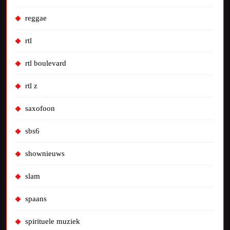
reggae
rtl
rtl boulevard
rtl z
saxofoon
sbs6
shownieuws
slam
spaans
spirituele muziek