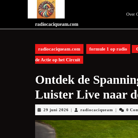
Skip
to
Over 
content
Skip
radiocaciqueam.com
to
content
radiocaciqueam.com
formule 1 op radio
O
de Actie op het Circuit
Ontdek de Spannin
Luister Live naar d
29
radiocaciq
29 juni 2026
radiocaciqueam
0 Co
|
|
juni
2026