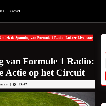
Ons
Contact
ntdek de Spanning van Formule 1 Radio: Luister Live naar
g van Formule 1 Radio:
e Actie op het Circuit
ueam
mment
15:07
|