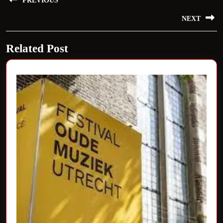
PREVIOUS
navigatie
Previous
NEXT
post:
Next
Related Post
post: