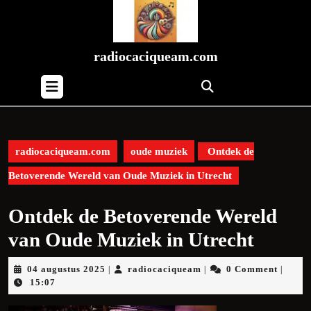
Skip
to
content
Skip
radiocaciqueam.com
to
Open
content
Button
radiocaciqueam.com
oude muziek
Ontdek de
Betoverende Wereld van Oude Muziek in Utrecht
Ontdek de Betoverende Wereld
van Oude Muziek in Utrecht
04
radiocaciqueam
04 augustus 2025
radiocaciqueam
0 Comment
|
|
|
augustus
15:07
2025