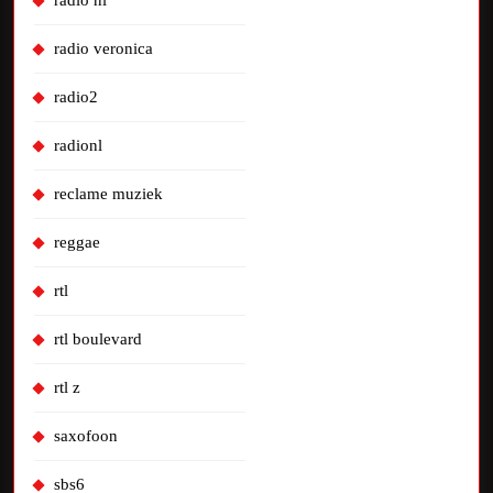
radio nl
radio veronica
radio2
radionl
reclame muziek
reggae
rtl
rtl boulevard
rtl z
saxofoon
sbs6