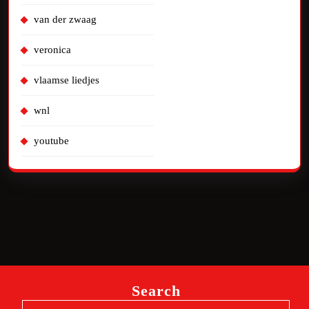
van der zwaag
veronica
vlaamse liedjes
wnl
youtube
Search
Search