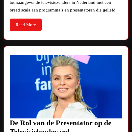
RTL
toonaangevende televisiezenders in Nederland met een
Nederland
breed scala aan programma’s en presentatoren die geliefd
Read
Read More
More
De Rol van de Presentator op de
De
Televisieboulevard