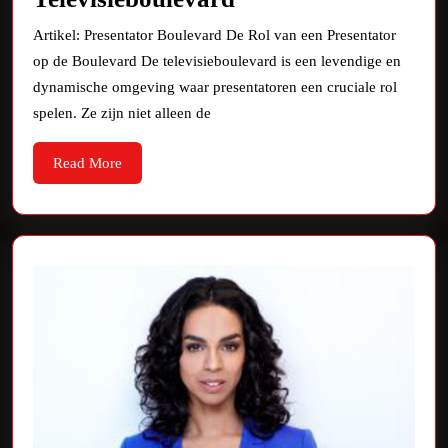
Rol
Artikel: Presentator Boulevard De Rol van een Presentator
van
op de Boulevard De televisieboulevard is een levendige en
de
dynamische omgeving waar presentatoren een cruciale rol
Presentator
spelen. Ze zijn niet alleen de
op
Read
Read More
de
More
Televisieboulevard