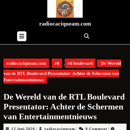
Skip
to
content
Skip
radiocaciqueam.com
to
Open
content
Button
radiocaciqueam.com
rtl
,
rtl boulevard
De Wereld
van de RTL Boulevard Presentator: Achter de Schermen van
Entertainmentnieuws
De Wereld van de RTL Boulevard
Presentator: Achter de Schermen
van Entertainmentnieuws
12
radiocaciqueam
12 juni 2026
radiocaciqueam
0 Comment
|
|
|