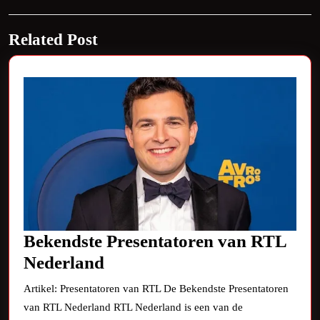
post:
Next
Related Post
post:
Bekendste Presentatoren van RTL
Bekendste
Nederland
Presentatoren
Artikel: Presentatoren van RTL De Bekendste Presentatoren
van
van RTL Nederland RTL Nederland is een van de