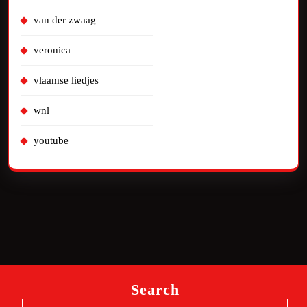
van der zwaag
veronica
vlaamse liedjes
wnl
youtube
Search
Search