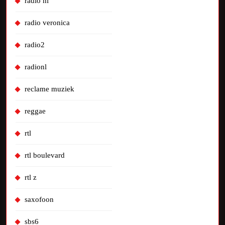
radio nl
radio veronica
radio2
radionl
reclame muziek
reggae
rtl
rtl boulevard
rtl z
saxofoon
sbs6