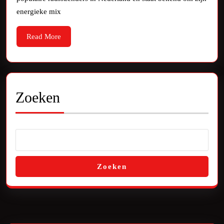
Slam
energieke mix
FM
Read
Read More
Radio:
More
De
Hitradiozender
van
Zoeken
Nederland
Zoeken