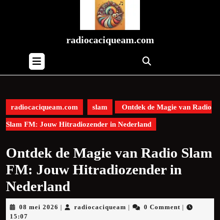
Skip
to
content
Skip
radiocaciqueam.com
to
Open
content
Button
radiocaciqueam.com
slam
Ontdek de Magie van Radio
Slam FM: Jouw Hitradiozender in Nederland
Ontdek de Magie van Radio Slam
FM: Jouw Hitradiozender in
Nederland
08
radiocaciqueam
08 mei 2026
radiocaciqueam
0 Comment
|
|
|
mei
15:07