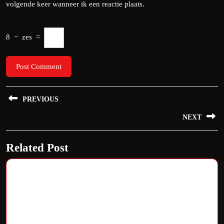
volgende keer wanneer ik een reactie plaats.
8
−
zes
=
Bericht
PREVIOUS
navigatie
Previous
NEXT
post:
Next
Related Post
post: