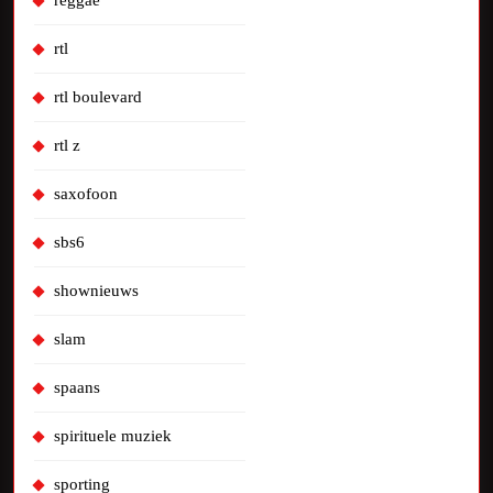
rtl
rtl boulevard
rtl z
saxofoon
sbs6
shownieuws
slam
spaans
spirituele muziek
sporting