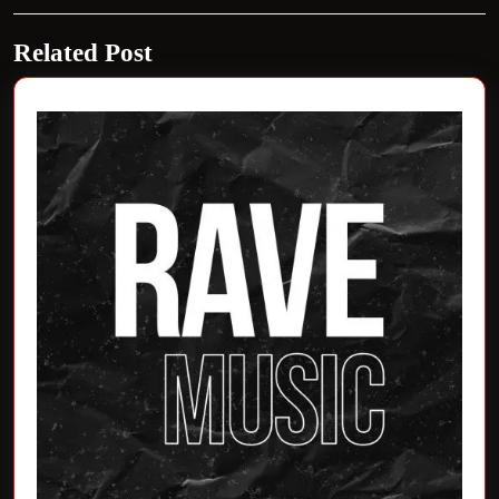
post:
Next
Related Post
post: