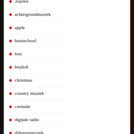
3opreis
achtergrondmuziek
apple
basisschool
bnn
bruiloft
christmas
country muziek
crematie
digitale radio
dijkmanmuziek