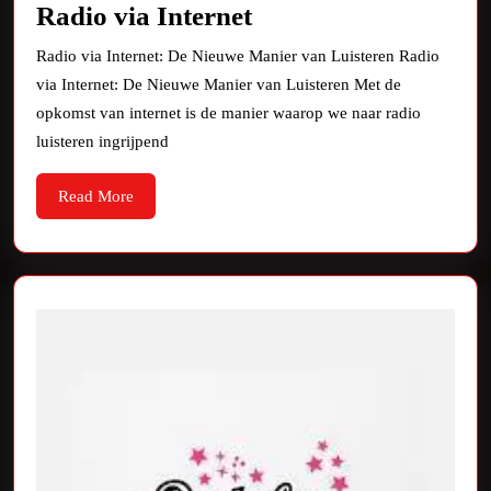
Ontdek
Radio via Internet
de
Radio via Internet: De Nieuwe Manier van Luisteren Radio
Nieuwe
via Internet: De Nieuwe Manier van Luisteren Met de
Wereld
opkomst van internet is de manier waarop we naar radio
van
luisteren ingrijpend
Radio
Read
Read More
via
More
Internet