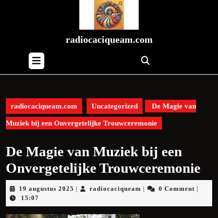
Skip
to
content
Skip
radiocaciqueam.com
to
Open
content
Button
radiocaciqueam.com
Uncategorized
De Magie van
Muziek bij een Onvergetelijke Trouwceremonie
De Magie van Muziek bij een
Onvergetelijke Trouwceremonie
19
radiocaciqueam
19 augustus 2025
radiocaciqueam
0 Comment
|
|
|
augustus
15:07
2025