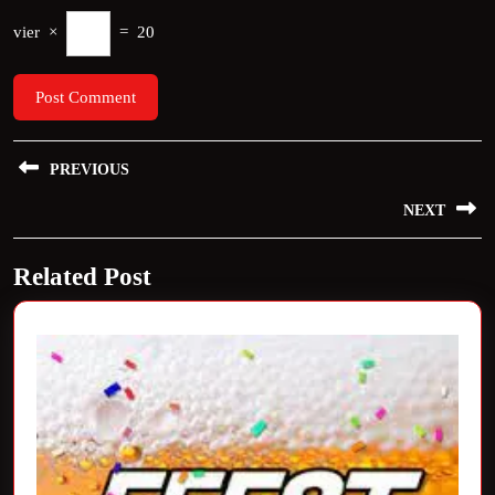
vier
×
=
20
Bericht
PREVIOUS
navigatie
Previous
NEXT
post:
Next
Related Post
post: