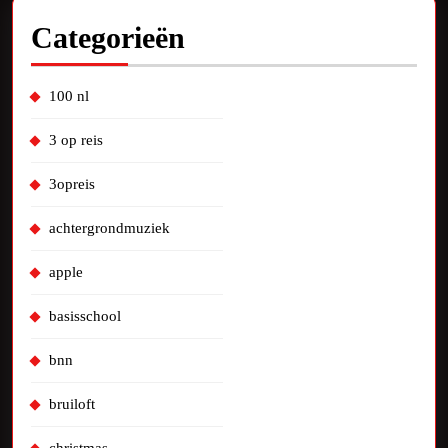
Categorieën
100 nl
3 op reis
3opreis
achtergrondmuziek
apple
basisschool
bnn
bruiloft
christmas