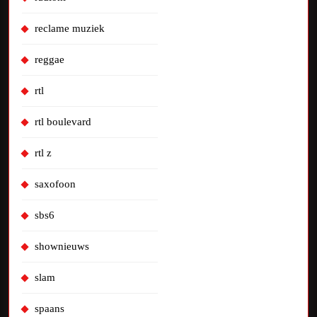
reclame muziek
reggae
rtl
rtl boulevard
rtl z
saxofoon
sbs6
shownieuws
slam
spaans