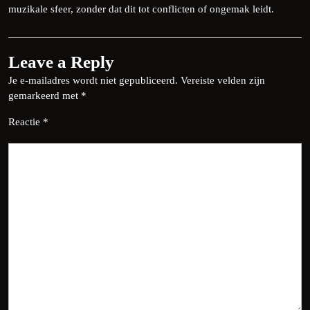
muzikale sfeer, zonder dat dit tot conflicten of ongemak leidt.
Leave a Reply
Je e-mailadres wordt niet gepubliceerd.
Vereiste velden zijn
gemarkeerd met
*
Reactie
*