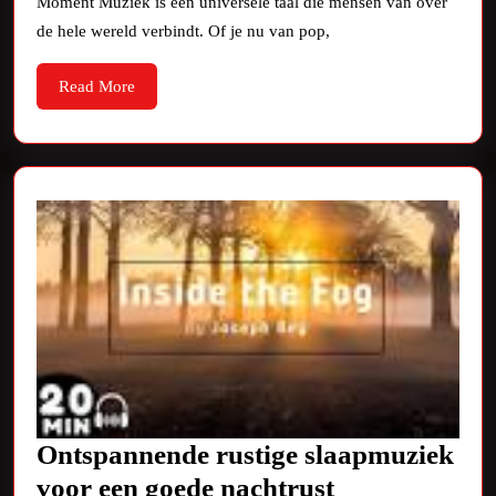
Moment Muziek is een universele taal die mensen van over
Hits
de hele wereld verbindt. Of je nu van pop,
Die
Read
Read More
Je
More
Niet
Mag
Missen:
Ontdek
De
Wereld
Van
Muziek
Ontspannende rustige slaapmuziek
Ontspannend
voor een goede nachtrust