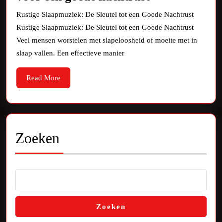
rustige
Rustige Slaapmuziek: De Sleutel tot een Goede Nachtrust
slaapmuziek
Rustige Slaapmuziek: De Sleutel tot een Goede Nachtrust
voor
Veel mensen worstelen met slapeloosheid of moeite met in
een
slaap vallen. Een effectieve manier
goede
Read
Read More
nachtrust
More
Zoeken
Zoeken