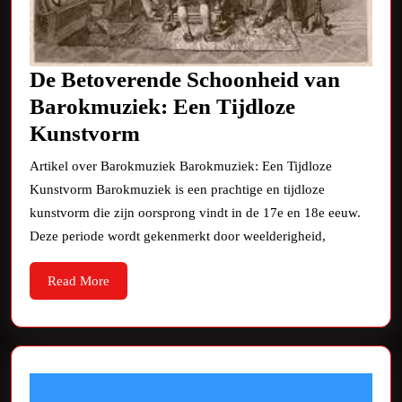
De Betoverende Schoonheid van
Barokmuziek: Een Tijdloze
De
Kunstvorm
Betoverende
Artikel over Barokmuziek Barokmuziek: Een Tijdloze
Schoonheid
Kunstvorm Barokmuziek is een prachtige en tijdloze
van
kunstvorm die zijn oorsprong vindt in de 17e en 18e eeuw.
Barokmuziek:
Deze periode wordt gekenmerkt door weelderigheid,
Een
Read
Read More
Tijdloze
More
Kunstvorm