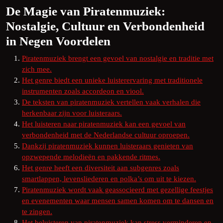
De Magie van Piratenmuziek:
Nostalgie, Cultuur en Verbondenheid
in Negen Voordelen
Piratenmuziek brengt een gevoel van nostalgie en traditie met
zich mee.
Het genre biedt een unieke luisterervaring met traditionele
instrumenten zoals accordeon en viool.
De teksten van piratenmuziek vertellen vaak verhalen die
herkenbaar zijn voor luisteraars.
Het luisteren naar piratenmuziek kan een gevoel van
verbondenheid met de Nederlandse cultuur oproepen.
Dankzij piratenmuziek kunnen luisteraars genieten van
opzwepende melodieën en pakkende ritmes.
Het genre heeft een diversiteit aan subgenres zoals
smartlappen, levensliederen en polka’s om uit te kiezen.
Piratenmuziek wordt vaak geassocieerd met gezellige feestjes
en evenementen waar mensen samen komen om te dansen en
te zingen.
Het beluisteren van piratenmuziek kan stress verminderen en