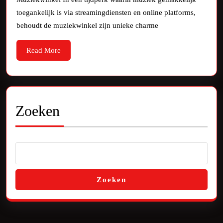
van
toegankelijk is via streamingdiensten en online platforms,
de
behoudt de muziekwinkel zijn unieke charme
Lokale
Read
Read More
Muziekwinkel
More
Zoeken
Zoeken