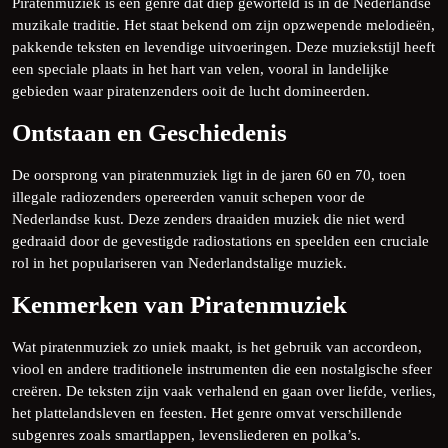
Piratenmuziek is een genre dat diep geworteld is in de Nederlandse
muzikale traditie. Het staat bekend om zijn opzwepende melodieën,
pakkende teksten en levendige uitvoeringen. Deze muziekstijl heeft
een speciale plaats in het hart van velen, vooral in landelijke
gebieden waar piratenzenders ooit de lucht domineerden.
Ontstaan en Geschiedenis
De oorsprong van piratenmuziek ligt in de jaren 60 en 70, toen
illegale radiozenders opereerden vanuit schepen voor de
Nederlandse kust. Deze zenders draaiden muziek die niet werd
gedraaid door de gevestigde radiostations en speelden een cruciale
rol in het populariseren van Nederlandstalige muziek.
Kenmerken van Piratenmuziek
Wat piratenmuziek zo uniek maakt, is het gebruik van accordeon,
viool en andere traditionele instrumenten die een nostalgische sfeer
creëren. De teksten zijn vaak verhalend en gaan over liefde, verlies,
het plattelandsleven en feesten. Het genre omvat verschillende
subgenres zoals smartlappen, levensliederen en polka’s.