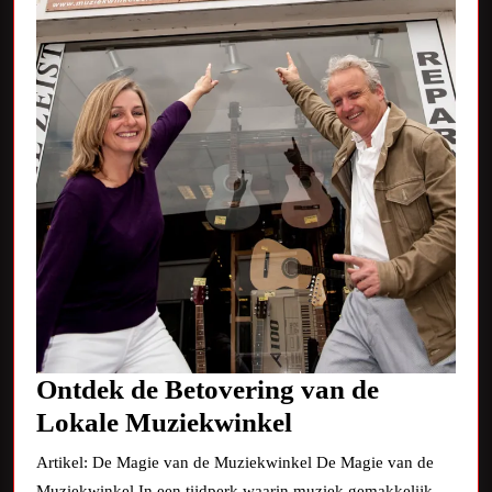
Ontdek de Betovering van de
Ontdek
Lokale Muziekwinkel
de
Artikel: De Magie van de Muziekwinkel De Magie van de
Betovering
Muziekwinkel In een tijdperk waarin muziek gemakkelijk