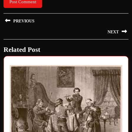
Bericht
PREVIOUS
navigatie
Previous
NEXT
post:
Next
Related Post
post: