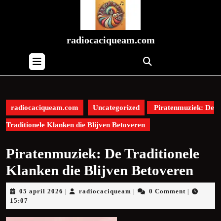
Skip
to
content
Skip
radiocaciqueam.com
to
Open
content
Button
radiocaciqueam.com
Uncategorized
Piratenmuziek: De
Traditionele Klanken die Blijven Betoveren
Piratenmuziek: De Traditionele
Klanken die Blijven Betoveren
05
radiocaciqueam
05 april 2026
radiocaciqueam
0 Comment
|
|
|
april
15:07
2026