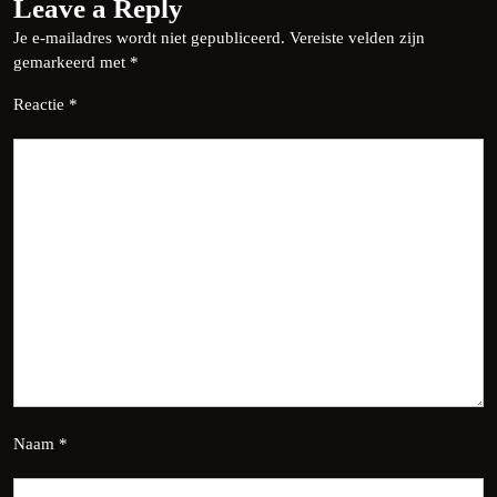
Leave a Reply
Je e-mailadres wordt niet gepubliceerd.
Vereiste velden zijn
gemarkeerd met
*
Reactie
*
Naam
*