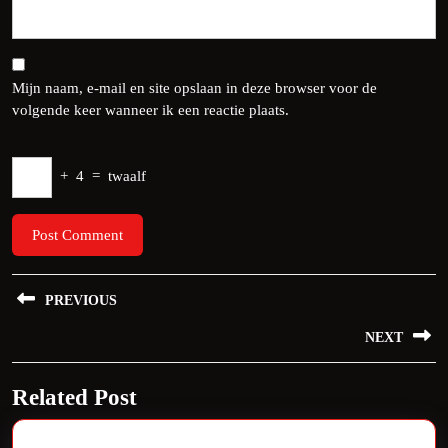
Mijn naam, e-mail en site opslaan in deze browser voor de
volgende keer wanneer ik een reactie plaats.
+
4
=
twaalf
Bericht
PREVIOUS
navigatie
Previous
NEXT
post:
Next
Related Post
post: