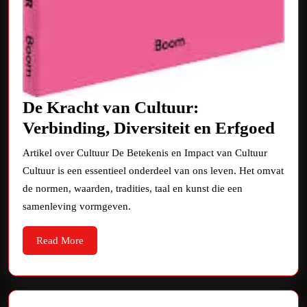
De Kracht van Cultuur:
De
Verbinding, Diversiteit en Erfgoed
Kra
Artikel over Cultuur De Betekenis en Impact van Cultuur
van
Cultuur is een essentieel onderdeel van ons leven. Het omvat
Cult
de normen, waarden, tradities, taal en kunst die een
Verb
samenleving vormgeven.
Dive
Read
Read More
en
More
Erf