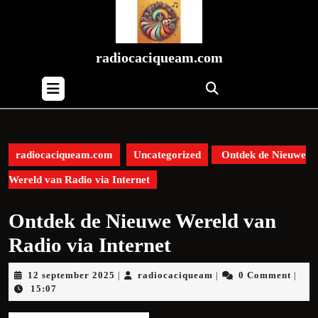
Skip
to
content
Skip
radiocaciqueam.com
to
Open
content
Button
radiocaciqueam.com
Uncategorized
Ontdek de Nieuwe
Wereld van Radio via Internet
Ontdek de Nieuwe Wereld van
Radio via Internet
12
radiocaciqueam
12 september 2025
radiocaciqueam
0 Comment
|
|
|
september
15:07
2025