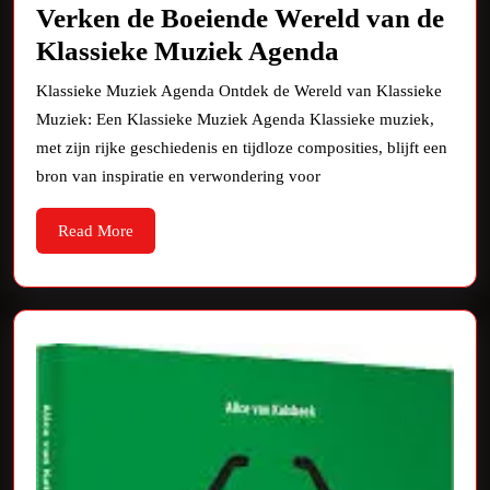
Verken de Boeiende Wereld van de
Verken
Klassieke Muziek Agenda
de
Klassieke Muziek Agenda Ontdek de Wereld van Klassieke
Boeiende
Muziek: Een Klassieke Muziek Agenda Klassieke muziek,
Wereld
met zijn rijke geschiedenis en tijdloze composities, blijft een
van
bron van inspiratie en verwondering voor
de
Read
Read More
Klassieke
More
Muziek
Agenda