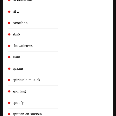
rtl boulevard
rtl z
saxofoon
sbs6
shownieuws
slam
spaans
spirituele muziek
sporting
spotify
spuiten en slikken