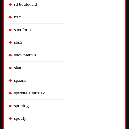
rtl boulevard
rtl z
saxofoon
sbs6
shownieuws
slam
spaans
spirituele muziek
sporting
spotify