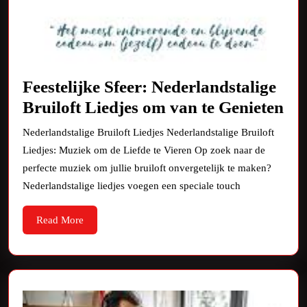
Feestelijke Sfeer: Nederlandstalige
Fee
Bruiloft Liedjes om van te Genieten
Sfe
Nederlandstalige Bruiloft Liedjes Nederlandstalige Bruiloft
Ned
Liedjes: Muziek om de Liefde te Vieren Op zoek naar de
Bru
perfecte muziek om jullie bruiloft onvergetelijk te maken?
Lie
Nederlandstalige liedjes voegen een speciale touch
om
Read
Read More
va
More
te
Ge