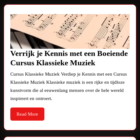
Verrijk je Kennis met een Boeiende
Verrijk
Cursus Klassieke Muziek
je
Cursus Klassieke Muziek Verdiep je Kennis met een Cursus
Kennis
Klassieke Muziek Klassieke muziek is een rijke en tijdloze
met
kunstvorm die al eeuwenlang mensen over de hele wereld
een
inspireert en ontroert.
Boeiende
Read
Read More
Cursus
More
Klassieke
Muziek