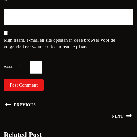
Mijn naam, e-mail en site opslaan in deze browser voor de
volgende keer wanneer ik een reactie plaats.
twee
−
1
=
Bericht
PREVIOUS
navigatie
Previous
NEXT
post:
Next
Related Post
post: