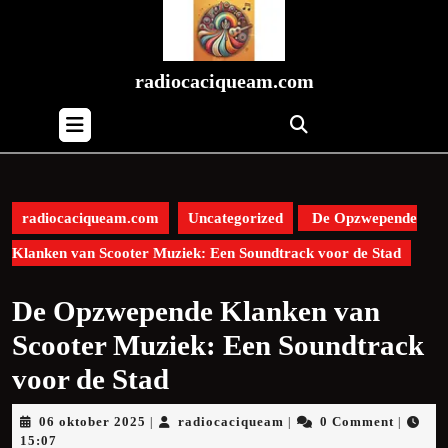
Skip
to
content
Skip
radiocaciqueam.com
to
Open
content
Button
radiocaciqueam.com
Uncategorized
De Opzwepende
Klanken van Scooter Muziek: Een Soundtrack voor de Stad
De Opzwepende Klanken van
Scooter Muziek: Een Soundtrack
voor de Stad
06
radiocaciqueam
06 oktober 2025
radiocaciqueam
0 Comment
|
|
|
oktober
15:07