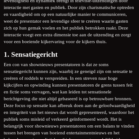
levendigheid en dynamiek brengt in televisie-uitzendingen door
interactie met gasten en publiek. Door zijn charismatische optreden
en vaardigheid om op een natuurlijke manier te communiceren,
weet de presentator een levendige sfeer te creëren waarin gasten
zich op hun gemak voelen en het publiek betrokken raakt. Deze
interactie voegt een extra dimensie toe aan de uitzending en zorgt
voor een boeiende kijkervaring voor de kijkers thuis.
1. Sensatiegericht
Een con van shownieuws presentatoren is dat ze soms
sensatiegericht kunnen zijn, waarbij ze geneigd zijn om sensatie te
creëren of roddels te verspreiden. In een streven naar hoge
kijkcijfers en opwinding kunnen presentatoren de grens tussen feit
en fictie soms vervagen, wat kan leiden tot sensationele
berichtgeving die niet altijd gebaseerd is op betrouwbare bronnen.
Deze focus op sensatie kan afbreuk doen aan de geloofwaardigheid
en integriteit van het nieuws dat wordt gepresenteerd, waardoor het
publiek soms misleid of verkeerd geïnformeerd wordt. Het is
belangrijk voor shownieuws presentatoren om een balans te vinden
tussen het brengen van boeiend entertainmentnieuws en het