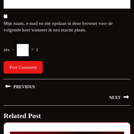
Mijn naam, e-mail en site opslaan in deze browser voor de
volgende keer wanneer ik een reactie plaats.
zes
−
=
1
Bericht
PREVIOUS
navigatie
Previous
NEXT
post:
Next
Related Post
post: