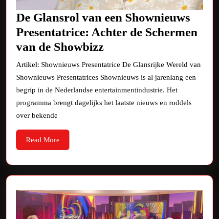
De Glansrol van een Shownieuws
Presentatrice: Achter de Schermen
De
van de Showbizz
Glansrol
Artikel: Shownieuws Presentatrice De Glansrijke Wereld van
van
Shownieuws Presentatrices Shownieuws is al jarenlang een
een
begrip in de Nederlandse entertainmentindustrie. Het
Shownieuws
programma brengt dagelijks het laatste nieuws en roddels
over bekende
Presentatrice:
Achter
Read
Read More
de
More
Schermen
van
de
Showbizz