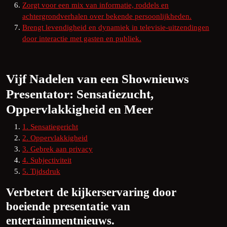
Zorgt voor een mix van informatie, roddels en
achtergrondverhalen over bekende persoonlijkheden.
Brengt levendigheid en dynamiek in televisie-uitzendingen
door interactie met gasten en publiek.
Vijf Nadelen van een Shownieuws
Presentator: Sensatiezucht,
Oppervlakkigheid en Meer
1. Sensatiegericht
2. Oppervlakkigheid
3. Gebrek aan privacy
4. Subjectiviteit
5. Tijdsdruk
Verbetert de kijkerservaring door
boeiende presentatie van
entertainmentnieuws.