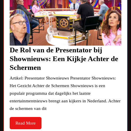
De Rol van de Presentator bij
Shownieuws: Een Kijkje Achter de
De
Schermen
Rol
Artikel: Presentator Shownieuws Presentator Shownieuws:
van
Het Gezicht Achter de Schermen Shownieuws is een
de
populair programma dat dagelijks het laatste
Presentator
entertainmentnieuws brengt aan kijkers in Nederland. Achter
de schermen van dit
bij
Shownieuws:
Read
Read More
Een
More