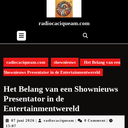
Skip
to
content
Skip
radiocaciqueam.com
to
Open
content
Button
radiocaciqueam.com
shownieuws
Het Belang van een
Shownieuws Presentator in de Entertainmentwereld
Het Belang van een Shownieuws
Presentator in de
Entertainmentwereld
07
radiocaciqueam
07 juni 2026
radiocaciqueam
0 Comment
|
|
|
juni
15:07