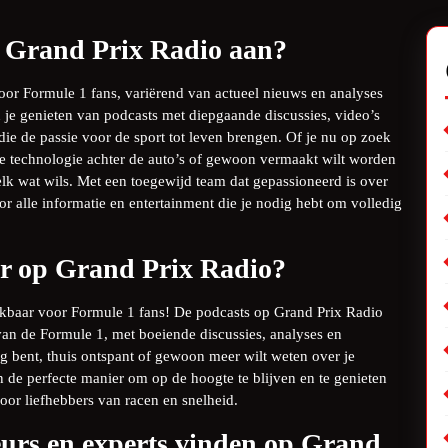
t Grand Prix Radio aan?
oor Formule 1 fans, variërend van actueel nieuws en analyses
n je genieten van podcasts met diepgaande discussies, video’s
e de passie voor de sport tot leven brengen. Of je nu op zoek
de technologie achter de auto’s of gewoon vermaakt wilt worden
lk wat wils. Met een toegewijd team dat gepassioneerd is over
 alle informatie en entertainment die je nodig hebt om volledig
ar op Grand Prix Radio?
hikbaar voor Formule 1 fans! De podcasts op Grand Prix Radio
van de Formule 1, met boeiende discussies, analyses en
g bent, thuis ontspant of gewoon meer wilt weten over je
n de perfecte manier om op de hoogte te blijven en te genieten
oor liefhebbers van racen en snelheid.
eurs en experts vinden op Grand