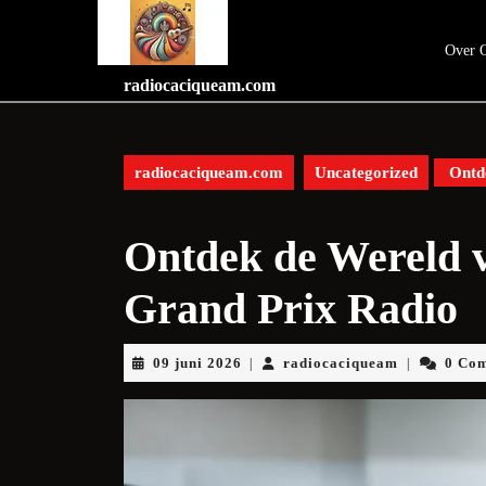
Skip
to
Over 
content
Skip
radiocaciqueam.com
to
content
radiocaciqueam.com
Uncategorized
Ontde
Ontdek de Wereld 
Grand Prix Radio
09
radiocaciq
09 juni 2026
radiocaciqueam
0 Co
|
|
juni
2026