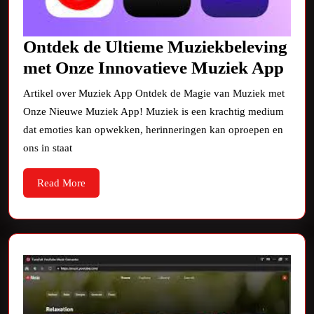
Ontdek de Ultieme Muziekbeleving
Ont
met Onze Innovatieve Muziek App
de
Artikel over Muziek App Ontdek de Magie van Muziek met
Ult
Onze Nieuwe Muziek App! Muziek is een krachtig medium
Muz
dat emoties kan opwekken, herinneringen kan oproepen en
met
ons in staat
Onz
Read
Read More
Inn
More
Muz
Ap