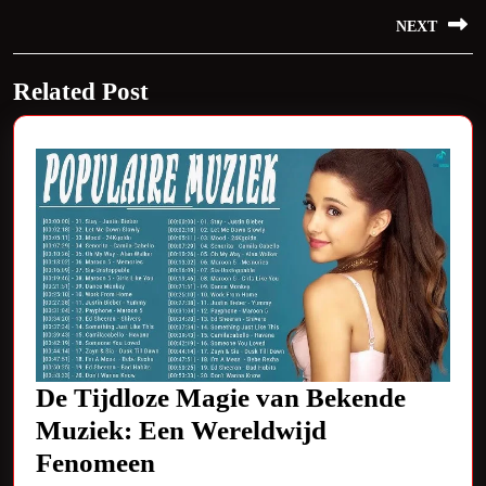
navigatie
Previous
NEXT
post:
Next
Related Post
post:
De Tijdloze Magie van Bekende
Muziek: Een Wereldwijd
De
Fenomeen