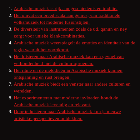
Arabische muziek is rijk aan geschiedenis en traditie.
Het omvat een breed scala aan genres, van traditionele
volksmuziek tot moderne fusionstijlen.
De diversiteit van instrumenten zoals de ud, qanun en ney
zorgt voor unieke klankcombinaties.
Arabische muziek weerspiegelt de emoties en identiteit van de
regio waaruit het voortkomt.
Het luisteren naar Arabische muziek kan een gevoel van
verbondenheid met de cultuur oproepen.
Het ritme en de melodieën in Arabische muziek kunnen
ontspanning en rust brengen.
Arabische muziek biedt een venster naar andere culturen en
werelden.
Het experimenteren met moderne invloeden houdt de
Arabische muziek levendig en relevant.
Door te luisteren naar Arabische muziek kun je nieuwe
artistieke perspectieven ontdekken.