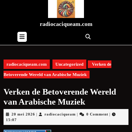
Skip
to
content
Skip
radiocaciqueam.com
to
Open
content
Button
radiocaciqueam.com
Uncategorized
Verken de
Betoverende Wereld van Arabische Muziek
Verken de Betoverende Wereld
van Arabische Muziek
20
radiocaciqueam
20 mei 2026
radiocaciqueam
0 Comment
|
|
|
mei
15:07
2026