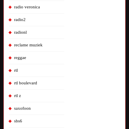
radio veronica
radio2
radionl
reclame muziek
reggae
rtl
rtl boulevard
rtl z
saxofoon
sbs6