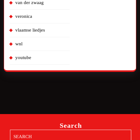
van der zwaag
veronica
vlaamse liedjes
wnl
youtube
Search
Search
for: