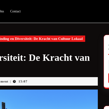
Ons
Contact
nding en Diversiteit: De Kracht van Cultuur Lokaal
siteit: De Kracht van
eam
mment
15:07
|