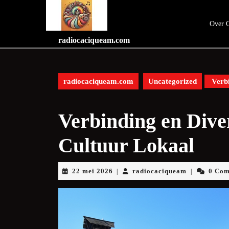
Skip
to
Over 
content
Skip
radiocaciqueam.com
to
content
radiocaciqueam.com
Uncategorized
Verbi
Verbinding en Diver
Cultuur Lokaal
22
radiocaciqu
22 mei 2026
radiocaciqueam
0 Co
|
|
mei
2026