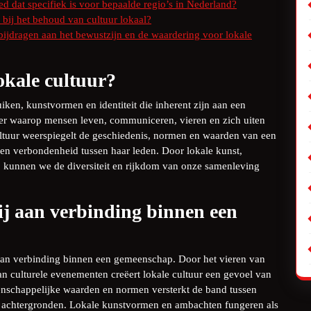
ed dat specifiek is voor bepaalde regio’s in Nederland?
bij het behoud van cultuur lokaal?
bijdragen aan het bewustzijn en de waardering voor lokale
okale cultuur?
uiken, kunstvormen en identiteit die inherent zijn aan een
er waarop mensen leven, communiceren, vieren en zich uiten
ltuur weerspiegelt de geschiedenis, normen en waarden van een
en verbondenheid tussen haar leden. Door lokale kunst,
, kunnen we de diversiteit en rijkdom van onze samenleving
ij aan verbinding binnen een
 aan verbinding binnen een gemeenschap. Door het vieren van
van culturele evenementen creëert lokale cultuur een gevoel van
enschappelijke waarden en normen versterkt de band tussen
rs achtergronden. Lokale kunstvormen en ambachten fungeren als