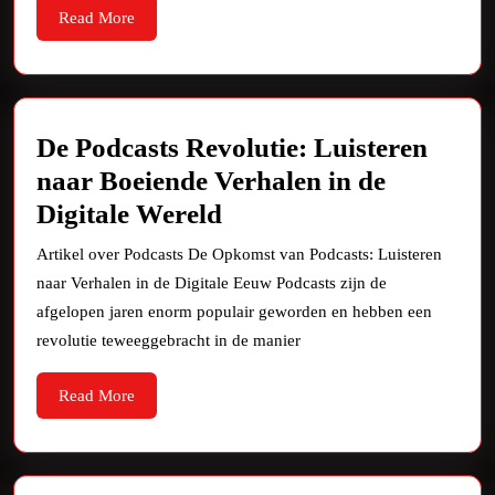
Piet
Read
Read More
More
De Podcasts Revolutie: Luisteren
naar Boeiende Verhalen in de
De
Digitale Wereld
Podcasts
Artikel over Podcasts De Opkomst van Podcasts: Luisteren
Revolutie:
naar Verhalen in de Digitale Eeuw Podcasts zijn de
Luisteren
afgelopen jaren enorm populair geworden en hebben een
naar
revolutie teweeggebracht in de manier
Boeiende
Read
Read More
Verhalen
More
in
de