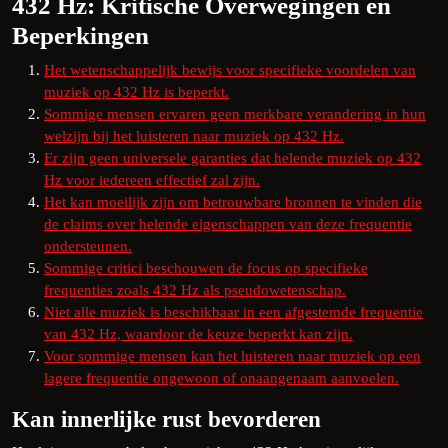
432 Hz: Kritische Overwegingen en
Beperkingen
Het wetenschappelijk bewijs voor specifieke voordelen van
muziek op 432 Hz is beperkt.
Sommige mensen ervaren geen merkbare verandering in hun
welzijn bij het luisteren naar muziek op 432 Hz.
Er zijn geen universele garanties dat helende muziek op 432
Hz voor iedereen effectief zal zijn.
Het kan moeilijk zijn om betrouwbare bronnen te vinden die
de claims over helende eigenschappen van deze frequentie
ondersteunen.
Sommige critici beschouwen de focus op specifieke
frequenties zoals 432 Hz als pseudowetenschap.
Niet alle muziek is beschikbaar in een afgestemde frequentie
van 432 Hz, waardoor de keuze beperkt kan zijn.
Voor sommige mensen kan het luisteren naar muziek op een
lagere frequentie ongewoon of onaangenaam aanvoelen.
Kan innerlijke rust bevorderen