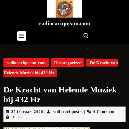
Skip
to
content
Skip
radiocaciqueam.com
to
Open
content
Button
radiocaciqueam.com
Uncategorized
De Kracht van
Helende Muziek bij 432 Hz
De Kracht van Helende Muziek
bij 432 Hz
25
radiocaciqueam
25 februari 2026
radiocaciqueam
0 Comment
|
|
|
februari
15:07
2026