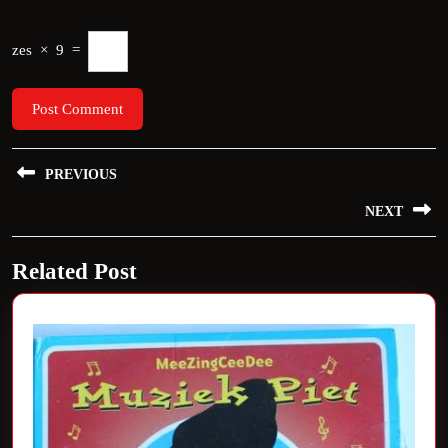
zes
×
9
=
Bericht
PREVIOUS
navigatie
Previous
NEXT
post:
Next
Related Post
post: