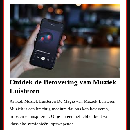
Digitale
Wereld
Ontdek de Betovering van Muziek
Ontdek
Luisteren
de
Artikel: Muziek Luisteren De Magie van Muziek Luisteren
Betovering
Muziek is een krachtig medium dat ons kan betoveren,
van
troosten en inspireren. Of je nu een liefhebber bent van
Muziek
klassieke symfonieën, opzwepende