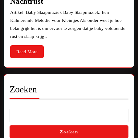
Kalmerende
Nachtrust
Baby
Artikel: Baby Slaapmuziek Baby Slaapmuziek: Een
Slaapmuziek:
Kalmerende Melodie voor Kleintjes Als ouder weet je hoe
De
belangrijk het is om ervoor te zorgen dat je baby voldoende
Sleutel
rust en slaap krijgt.
tot
Read
Read More
een
More
Rustige
Nachtrust
Zoeken
Zoeken