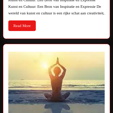
Kunst en Cultuur: Een Bron van Inspiratie en Expressie
van
Kunst en Cultuur: Een Bron van Inspiratie en Expressie De
Kunst
wereld van kunst en cultuur is een rijke schat aan creativiteit,
en
Read
Read More
Cultuur
More
in
Onze
Samenleving