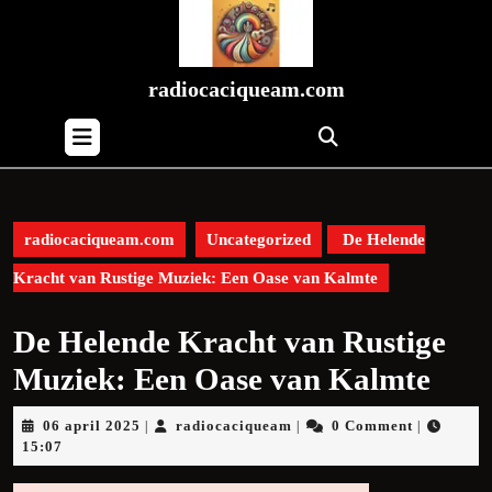
Skip
to
content
Skip
radiocaciqueam.com
to
Open
content
Button
radiocaciqueam.com
Uncategorized
De Helende
Kracht van Rustige Muziek: Een Oase van Kalmte
De Helende Kracht van Rustige
Muziek: Een Oase van Kalmte
06
radiocaciqueam
06 april 2025
radiocaciqueam
0 Comment
|
|
|
april
15:07
2025