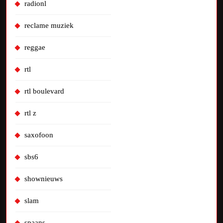
radionl
reclame muziek
reggae
rtl
rtl boulevard
rtl z
saxofoon
sbs6
shownieuws
slam
spaans