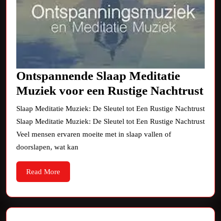
Ontspannende Slaap Meditatie
On
Muziek voor een Rustige Nachtrust
Sla
Slaap Meditatie Muziek: De Sleutel tot Een Rustige Nachtrust
Med
Slaap Meditatie Muziek: De Sleutel tot Een Rustige Nachtrust
Mu
Veel mensen ervaren moeite met in slaap vallen of
vo
doorslapen, wat kan
een
Read
Read More
Rus
More
Nac