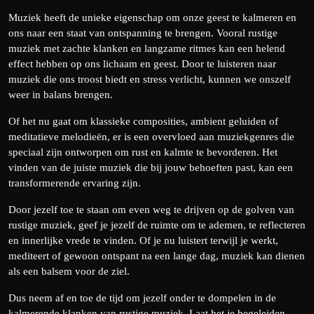
Muziek heeft de unieke eigenschap om onze geest te kalmeren en
ons naar een staat van ontspanning te brengen. Vooral rustige
muziek met zachte klanken en langzame ritmes kan een helend
effect hebben op ons lichaam en geest. Door te luisteren naar
muziek die ons troost biedt en stress verlicht, kunnen we onszelf
weer in balans brengen.
Of het nu gaat om klassieke composities, ambient geluiden of
meditatieve melodieën, er is een overvloed aan muziekgenres die
speciaal zijn ontworpen om rust en kalmte te bevorderen. Het
vinden van de juiste muziek die bij jouw behoeften past, kan een
transformerende ervaring zijn.
Door jezelf toe te staan ​​om even weg te drijven op de golven van
rustige muziek, geef je jezelf de ruimte om te ademen, te reflecteren
en innerlijke vrede te vinden. Of je nu luistert terwijl je werkt,
mediteert of gewoon ontspant na een lange dag, muziek kan dienen
als een balsem voor de ziel.
Dus neem af en toe de tijd om jezelf onder te dompelen in de
kalmerende klanken van rustige muziek. Laat het je begeleiden