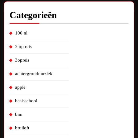
Categorieën
100 nl
3 op reis
3opreis
achtergrondmuziek
apple
basisschool
bnn
bruiloft