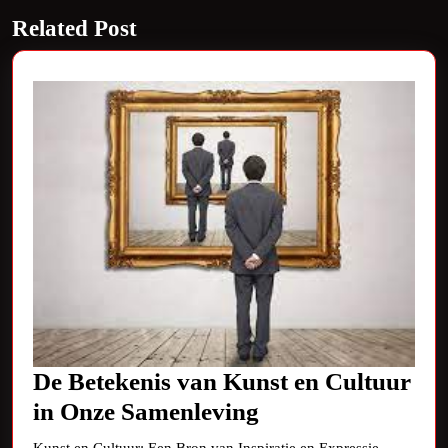
Next
Related Post
post:
De Betekenis van Kunst en Cultuur
De
in Onze Samenleving
Betekenis