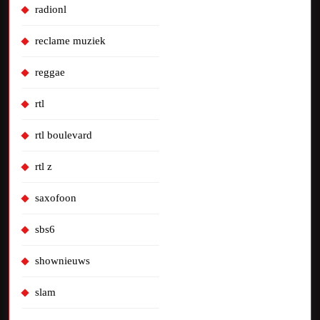
radionl
reclame muziek
reggae
rtl
rtl boulevard
rtl z
saxofoon
sbs6
shownieuws
slam