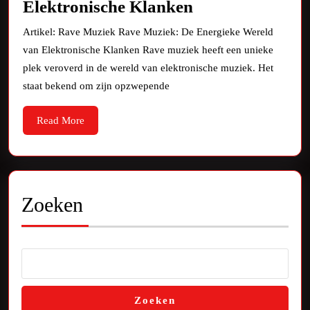
De
Elektronische Klanken
Betoverende
Artikel: Rave Muziek Rave Muziek: De Energieke Wereld
Wereld
van Elektronische Klanken Rave muziek heeft een unieke
van
plek veroverd in de wereld van elektronische muziek. Het
Rave
staat bekend om zijn opzwepende
Muziek:
Read
Read More
Een
More
Diepe
Duik
in
Zoeken
Elektronische
Klanken
Zoeken