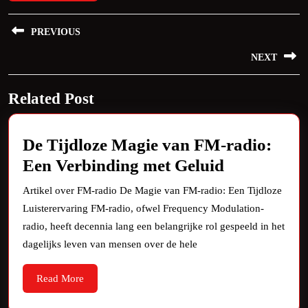
Bericht
PREVIOUS
navigatie
Previous
NEXT
post:
Next
Related Post
post:
De Tijdloze Magie van FM-radio:
De
Een Verbinding met Geluid
Tijdloze
Artikel over FM-radio De Magie van FM-radio: Een Tijdloze
Magie
Luisterervaring FM-radio, ofwel Frequency Modulation-
van
radio, heeft decennia lang een belangrijke rol gespeeld in het
FM-
dagelijks leven van mensen over de hele
radio:
Read
Read More
Een
More