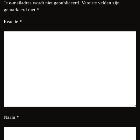
Je e-mailadres wordt niet gepubliceerd.
Vereiste velden zijn
gemarkeerd met
*
Reactie
*
Naam
*