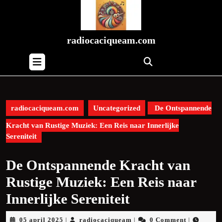
Skip
to
content
Skip
radiocaciqueam.com
to
Open
content
Button
radiocaciqueam.com
Uncategorized
De Ontspannende
Kracht van Rustige Muziek: Een Reis naar Innerlijke
Sereniteit
De Ontspannende Kracht van
Rustige Muziek: Een Reis naar
Innerlijke Sereniteit
05
radiocaciqueam
05 april 2025
radiocaciqueam
0 Comment
|
|
|