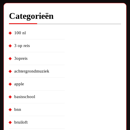
Categorieën
100 nl
3 op reis
3opreis
achtergrondmuziek
apple
basisschool
bnn
bruiloft