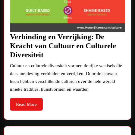
Verbinding en Verrijking: De
Kracht van Cultuur en Culturele
Verbinding
Diversiteit
en
Cultuur en culturele diversiteit vormen de rijke weefsels die
Verrijking:
de samenleving verbinden en verrijken. Door de eeuwen
De
heen hebben verschillende culturen over de hele wereld
Kracht
unieke tradities, kunstvormen en waarden
van
Read
Read More
Cultuur
More
en
Culturele